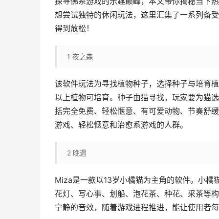
探寻佛系游戏的乐趣巅峰，本文带你揭秘当下热
想尝试独特的休闲玩法，这里汇集了一系列备受
得到放松！
1
夜之森
该软件玩法为寻找植物种子，选择种子与培育植
以上植物可培育。种子由猫寻找，玩家要为猫选
括完全免费、轻松惬意、有可爱动物、节奏舒缓
游戏、轻松惬意和治愈系游戏的人群。
2
晚遇
Miza是一款以13岁小橘猫为主角的软件。小
花灯、写心事、划船、泡花茶、种花、采茶等构
宁静的音效，随着游戏进程推进，能让使用者每