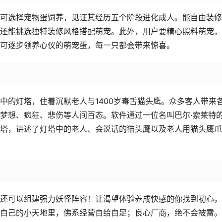
可选择宠物蛋饲养，见证其经历五个阶段进化成人。能自由装修
还能挑选独特装修风格搭配萌宠。此外，用户要精心照料萌宠，
可逐步领养心仪的萌宠蛋，每一只都会带来惊喜。
中的灯塔，住着沉默老人与1400岁毒舌猫头鹰。众多客人带来
梦想、疯狂、悲伤等人间百态。软件通过一位名叫巴尔·索莱特
塔，讲述了灯塔中的老人、会说话的猫头鹰以及老人用猫头鹰爪
还可以组建强力妖怪阵容！让渴望体验养成快感的你找到初心，
自己的小天地里，佛系经营自给自足；良心厂商，绝不会被雷。