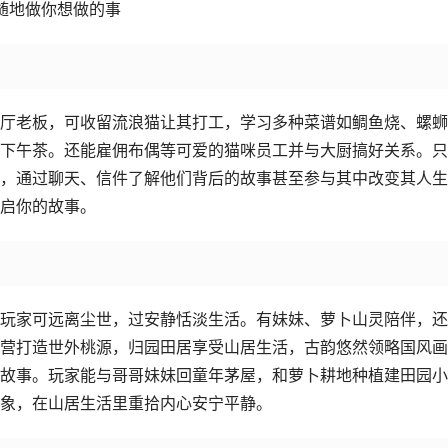
随地做你想做的事
厅老板，可收留流浪猫让其打工，学习多种菜谱如鲷鱼烧、螺蛳
下午茶。还能雇佣布偶等可爱的猫咪员工并与大厨搞好关系。只
，通过聊天、信件了解他们背后的故事甚至参与其中改变其人生
启你的故事。
玩家可远离尘世，过安静恬淡生活。有妹妹、萝卜山灵陪伴，还
营打造世外桃源，归园田居享受山居生活，古韵悠然领略国风画
故事。玩家能与哥哥妹妹回童年茅屋，和萝卜耕地种植建田园小
象，在山居生活里重拾内心安宁平静。