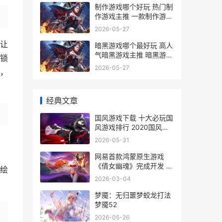
制作游戏哪个好玩 热门制
作游戏主推 一款制作游戏
的游戏
2026-05-27
让
暗黑游戏哪个最好玩 高人
气暗黑游戏主推 暗黑游戏
锁
哪个最恐怖
2026-05-27
，
经典文章
国风游戏下载 十大必玩国
风游戏排行 2020国风游
戏
2026-05-31
网易首款鸿蒙原生游戏
《倩女幽魂》完成开发 商
绘
业化版本已就绪 鸿蒙系统
2026-03-04
官网2.0怎么样
梦魇：无归噩梦蛟龙打法
梦魇52
2026-05-26