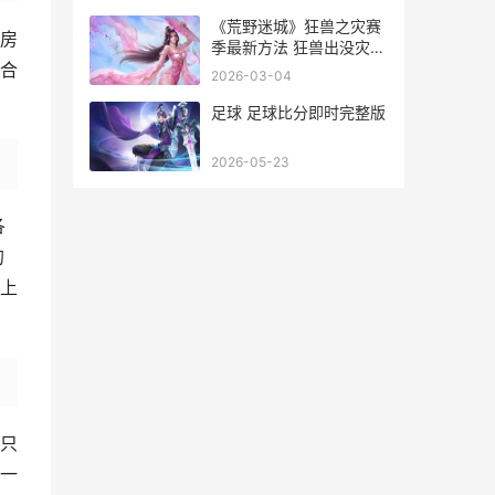
《荒野迷城》狂兽之灾赛
房
季最新方法 狂兽出没灾难
再临 荒野迷城地图
合
2026-03-04
足球 足球比分即时完整版
2026-05-23
各
的
上
只
一