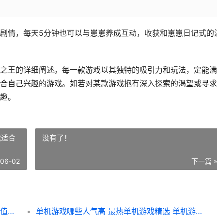
剧情，每天5分钟也可以与崽崽养成互动，收获和崽崽日记式的
之王的详细阐述。每一款游戏以其独特的吸引力和玩法，定能满
合自己兴趣的游戏。如若对某款游戏抱有深入探索的渴望或寻求
趣。
戏适合
没有了！
-06-02
下一篇 
佛系游戏哪个好玩 下载量高的佛系游戏精选 值得长期玩的佛系游戏
单机游戏哪些人气高 最热单机游戏精选 单机游戏适合什么人玩