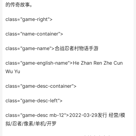
的传奇故事。
class="game-right">
class="name-container">
class="game-name">合战忍者村物语手游
class="game-english-name">He Zhan Ren Zhe Cun
Wu Yu
class="game-desc-container">
class="game-desc-left">
class="game-desc mb-12">2022-03-29发行 经营/模
拟/忍者/像素/单机/开罗