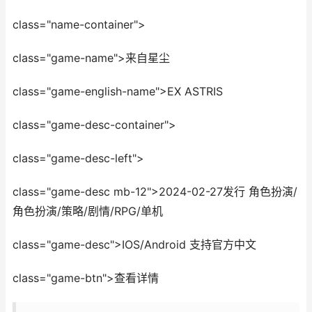
class="name-container">
class="game-name">来自星尘
class="game-english-name">EX ASTRIS
class="game-desc-container">
class="game-desc-left">
class="game-desc mb-12">2024-02-27发行 角色扮演/
角色扮演/策略/剧情/RPG/单机
class="game-desc">IOS/Android 支持官方中文
class="game-btn">查看详情