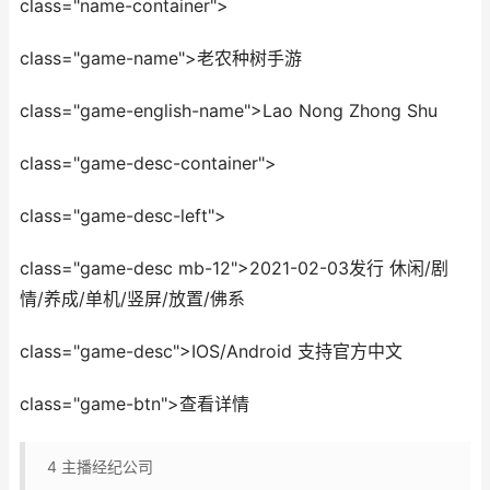
class="name-container">
class="game-name">老农种树手游
class="game-english-name">Lao Nong Zhong Shu
class="game-desc-container">
class="game-desc-left">
class="game-desc mb-12">2021-02-03发行 休闲/剧
情/养成/单机/竖屏/放置/佛系
class="game-desc">IOS/Android 支持官方中文
class="game-btn">查看详情
4
主播经纪公司