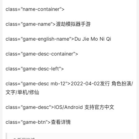
class="name-container">
class="game-name">渡劫模拟器手游
class="game-english-name">Du Jie Mo Ni Qi
class="game-desc-container">
class="game-desc-left">
class="game-desc mb-12">2022-04-02发行 角色扮演/
文字/单机/修仙
class="game-desc">IOS/Android 支持官方中文
class="game-btn">查看详情