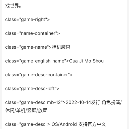
戏世界。
class="game-right">
class="name-container">
class="game-name">挂机魔兽
class="game-english-name">Gua Ji Mo Shou
class="game-desc-container">
class="game-desc-left">
class="game-desc mb-12">2022-10-14发行 角色扮演/
休闲/单机/竖屏/放置
class="game-desc">IOS/Android 支持官方中文