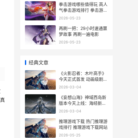
拳击游戏哪些值得玩 高人
气拳击游戏排行 拳击游戏
有哪些比较好玩
2026-05-23
再刷一把：29小时速通噩
梦故事 再刷一遍电影
2026-05-23
经典文章
《火影忍者：木叶高手》
今天正式首发 动画级剧情
还原引爆热血DNA 火影忍
2026-03-04
者木叶高手阵容推荐
家
《妄想山海》神域西岛新
真
版本今天上线：海经新
启，诸神异域 妄想山海神
2026-03-04
谕
推理游戏下载 热门推理游
戏排行 推理游戏下载网站
2026-05-25