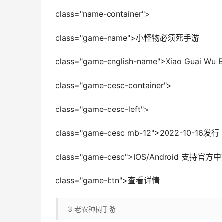
class="name-container">
class="game-name">小怪物必须死手游
class="game-english-name">Xiao Guai Wu Bi
class="game-desc-container">
class="game-desc-left">
class="game-desc mb-12">2022-10
class="game-desc">IOS/Android 支持官方
class="game-btn">查看详情
3
老农种树手游