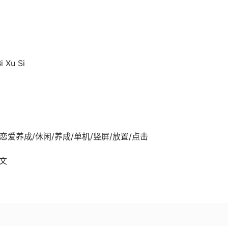
 Xu Si
-16发行 恋爱养成/休闲/养成/单机/竖屏/放置/点击
中文