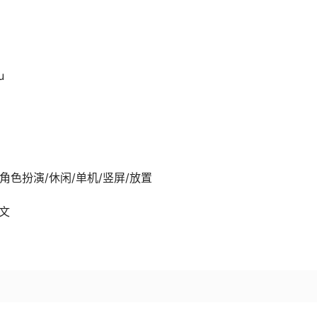
u
14发行 角色扮演/休闲/单机/竖屏/放置
中文