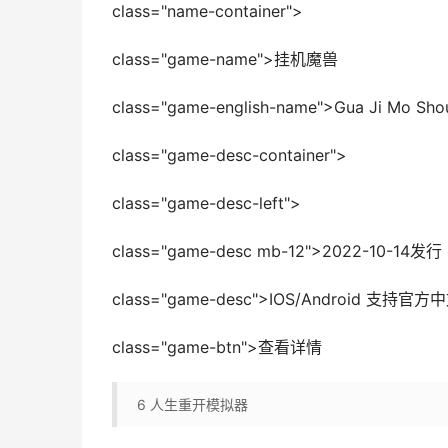
class="name-container">
class="game-name">挂机魔兽
class="game-english-name">Gua Ji Mo Sho
class="game-desc-container">
class="game-desc-left">
class="game-desc mb-12">2022-10-
class="game-desc">IOS/Android 支持官方
class="game-btn">查看详情
6
人生重开模拟器