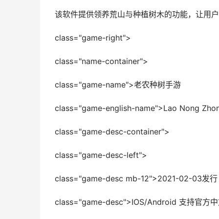
该软件提供领养荒山与种植树木的功能，让用户
class="game-right">
class="name-container">
class="game-name">老农种树手游
class="game-english-name">Lao Nong Zho
class="game-desc-container">
class="game-desc-left">
class="game-desc mb-12">2021-02-
class="game-desc">IOS/Android 支持官方