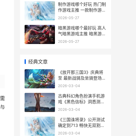
制作游戏哪个好玩 热门制
作游戏主推 一款制作游戏
的游戏
2026-05-27
暗黑游戏哪个最好玩 高人
气暗黑游戏主推 暗黑游戏
哪个最恐怖
2026-05-27
经典文章
《放开那三国3》庆典将
至 最新战骑及坐骑登场
放开那三国3攻略大全
2026-03-04
古典科幻角色扮演手机游
需
戏《黑色信标》洞悉测试
与
招募开始 科幻古装
2026-03-04
《三国诛将录》公开测试
确定到713 畅快无双割草
等你来战 三国诛将录官网
2026-03-04