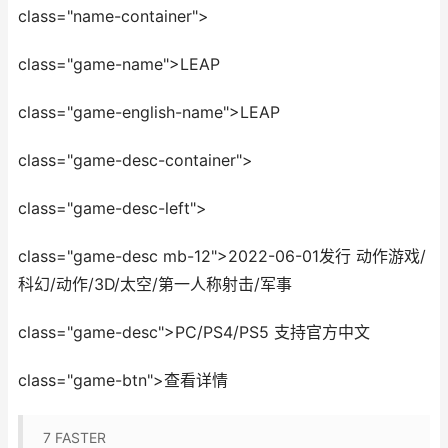
class="name-container">
class="game-name">LEAP
class="game-english-name">LEAP
class="game-desc-container">
class="game-desc-left">
class="game-desc mb-12">2022-06-01发行 动作游戏/
科幻/动作/3D/太空/第一人称射击/军事
class="game-desc">PC/PS4/PS5 支持官方中文
class="game-btn">查看详情
7
FASTER