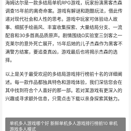
海姆达尔是一款多结局单机RPG游戏，玩家扮演黑客杰森
调查15年前的离奇命案。游戏有解谜和跑酷玩法，借此传
递对现代社会和人性的思考。游戏中玩家可体验动人故
事、细腻手绘画风、丰富收集探索、大量结局分支、一流
配音和30多首高品质原声。剧情围绕Ω实验室三剑客之一
克莱尔的意外死亡展开，15年后她的儿子杰森作为黑客不
满警方结案，要追查真凶，游戏最后也将揭示杰森的选
择。
以上是关于最受欢迎的多结局游戏排行榜前十名的详细阐
述。每一款作品都独具特色和游戏体验，我们深信您会在
其中找到符合个人喜好的那一部。若对某游戏有更深入的
兴趣或寻求额外信息，只需点击下载以亲身探索其魅力。
单机多人游戏哪个好 新鲜单机多人游戏排行榜前10 单机
游戏多人模式