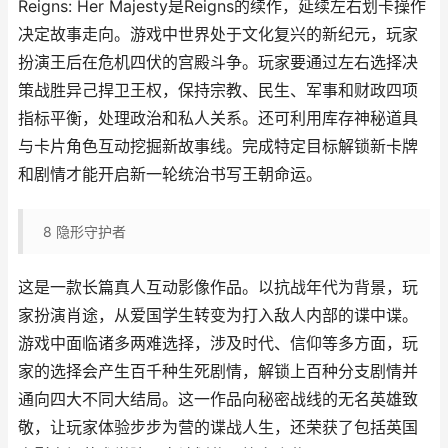
Reigns: Her Majesty是Reigns的续作，延续左右划卡操作
决定故事走向。游戏中世界处于文化复兴的新纪元，玩家
扮演王后在危机四伏的宫殿斗争。玩家要通过左右选择决
策战胜异己捍卫王权，保持宗教、民生、军事和财政四项
指标平衡，处理政治和私人关系。还可利用库存神秘道具
与卡片角色互动挖掘新故事线。完成特定目标解锁新卡牌
和剧情才能开启新一轮统治书写王朝命运。
8
隐形守护者
这是一款长篇真人互动影像作品。以抗战年代为背景，玩
家扮演肖途，从爱国学生转变为打入敌人内部的谍中谍。
游戏中面临诸多两难选择，涉及时代、信仰等多方面，玩
家的选择会产生百千种生死剧情，解锁上百种分支剧情并
通向四大不同大结局。这一作品向秘密战线的无名英雄致
敬，让玩家体验步步为营的谍战人生，还荣获了包括英国