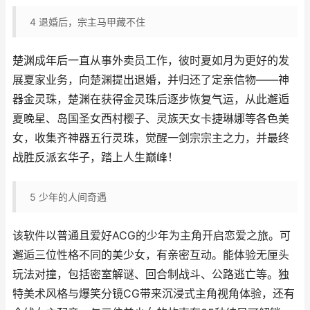
4
退婚后，宗主马甲藏不住
楚渊成年后一直从事外卖员工作，彼时夏如月为更好的发
展夏家业务，向楚渊提出退婚，并归还了定亲信物——神
器金灵珠，楚渊在获得金灵珠后逐步恢复气运，从此邂逅
夏晚星、岛国圣女西村樱子、灵族天女卡捷琳娜等各色美
女，收集齐神器五行灵珠，觉醒一剑宗宗主之力，并最终
战胜反派玄华子，踏上人生巅峰！
5
少年的人间奇遇
该软件以普通且爱好ACG的少年为主角开启恋爱之旅。可
邂逅三位性格不同的美少女，有亲密互动。能体验无厘头
玩法对撞，包括密室解谜、回合制战斗、公路逃亡等。独
特美术风格与爆笑分镜CG带来沉浸式主角视角体验，还有