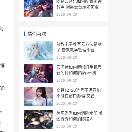
网易云音乐如何配置闹钟
铃声 网易云音乐如何看歌
词
2026-06-26
般
猜你喜欢
普教电子教室云方法是啥
子 普教教学管理平台
2026-06-20
销
云闪付如何解绑旧手机号
云闪付如何解绑pos机
2026-06-20
销
交管12123选号不满意能
不能在窗口办理 交管
12123选号不满意可以去
2026-06-20
交管所再选吗
。
美图秀秀如何消除水印 美
图秀秀如何消除路人
正
2026-06-20