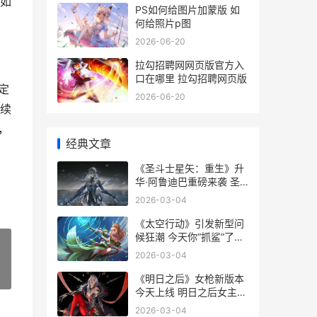
如
PS如何给图片加蒙版 如
何给照片p图
2026-06-20
拉勾招聘网网页版官方入
口在哪里 拉勾招聘网页版
定
2026-06-20
续
，
经典文章
《圣斗士星矢：重生》升
华·阿鲁迪巴重磅来袭 圣
斗士星矢国语版全集在线
2026-03-04
观看
《太空行动》引发新型问
候狂潮 今天你“抓鲨”了没
blb太空行动
2026-03-04
»
《明日之后》女枪新版本
今天上线 明日之后女主角
叫什么名字
2026-03-04