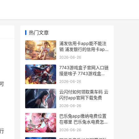
热门文章
浦发信用卡app能不能注
销 浦发银行的信用卡app
叫什么名字
2026-06-26
7743游戏盒子官网入口链
接是啥子 7743游戏盒子
官网
2026-06-26
可
云闪付如何领取乘车码 云
闪付app官网下载免费
2026-06-26
巴乐兔app缴纳电费位置
在哪里 巴乐兔水电费怎么
交
2026-06-26
行