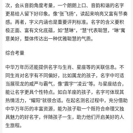
次，会从音韵角度考量，一个朗朗上口、音韵和谐的名字
更易给人留下好印象。像“张飞扬”，读起来响亮又富有节奏
感。再者，字义内涵也是重要评判标准。名字的含义要积
极正面、富有文化底蕴，如“慧琳”，“慧”代表聪慧，“琳”寓
意美好，整体传达出一种优雅聪慧的气质。
综合考量
中华万年历还能提供名字与生肖、星座等的关联信息。不
同生肖对名字有不同偏好，比如属龙的孩子，名字中可适
当展现龙的威严与霸气，像“震宇”“凌云”等。与星座结合，
能让名字更具个性特点。如白羊座的孩子，名字可体现其
热情活力，“耀阳”就很合适。在起名测名过程中，充分借助
中华万年历的丰富资源，能为孩子取一个既符合命理又独
具魅力的好名字，伴随孩子一生，助力他们开启美好的人
生旅程。