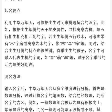
起名要点
利用中华万年历，可依据出生时间来挑选契合的汉字。比
如，根据出生年份的天干地支属性，寻找寓意吉祥、与五
行相生相克相匹配的字。若出生年份五行缺木，可考虑带
有“木”字旁或寓意为木的字，像“林”“森”“梓”等。同时，结
合出生月份的特点也很关键。春季出生的孩子，名字中可
融入代表生机的字词，如“春”“萌”“翠”等，赋予名字季节的
活力与美好期许。
测名方法
输入名字后，中华万年历会从多个维度进行分析。首先是
数理分析，通过计算名字的笔画数，结合易经数理，判断
名字的吉凶。例如，一些数理组合被认为具有积极向上、
繁荣昌盛的寓意，而另一些则可能暗示波折或不顺。其