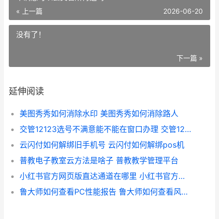
« 上一篇
2026-06-20
没有了！
下一篇 »
延伸阅读
美图秀秀如何消除水印 美图秀秀如何消除路人
交管12123选号不满意能不能在窗口办理 交管12123选号不满意可以去交管所再选吗
云闪付如何解绑旧手机号 云闪付如何解绑pos机
普教电子教室云方法是啥子 普教教学管理平台
小红书官方网页版直达通道在哪里 小红书官方网站登录
鲁大师如何查看PC性能报告 鲁大师如何查看风扇转速