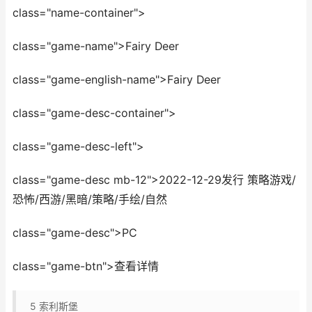
class="name-container">
class="game-name">Fairy Deer
class="game-english-name">Fairy Deer
class="game-desc-container">
class="game-desc-left">
class="game-desc mb-12">2022-12-29发行 策略游戏/
恐怖/西游/黑暗/策略/手绘/自然
class="game-desc">PC
class="game-btn">查看详情
5
索利斯堡