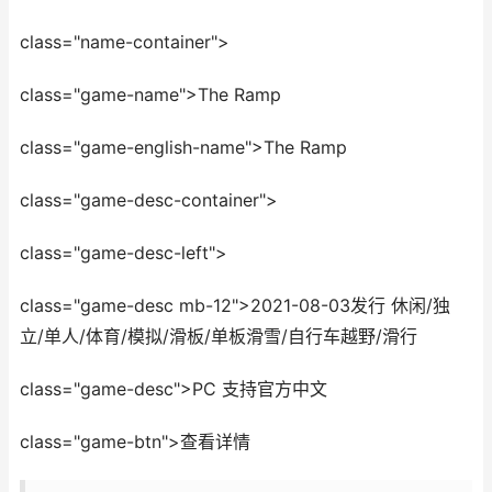
class="name-container">
class="game-name">The Ramp
class="game-english-name">The Ramp
class="game-desc-container">
class="game-desc-left">
class="game-desc mb-12">2021-08-03发行 休闲/独
立/单人/体育/模拟/滑板/单板滑雪/自行车越野/滑行
class="game-desc">PC 支持官方中文
class="game-btn">查看详情