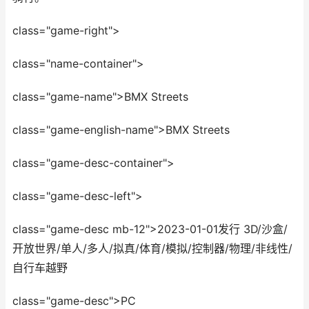
class="game-right">
class="name-container">
class="game-name">BMX Streets
class="game-english-name">BMX Streets
class="game-desc-container">
class="game-desc-left">
class="game-desc mb-12">2023-01-01发行 3D/沙盒/
开放世界/单人/多人/拟真/体育/模拟/控制器/物理/非线性/
自行车越野
class="game-desc">PC