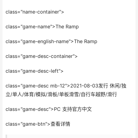
class="name-container">
class="game-name">The Ramp
class="game-english-name">The Ramp
class="game-desc-container">
class="game-desc-left">
class="game-desc mb-12">2021-08-03发行 休闲/独
立/单人/体育/模拟/滑板/单板滑雪/自行车越野/滑行
class="game-desc">PC 支持官方中文
class="game-btn">查看详情