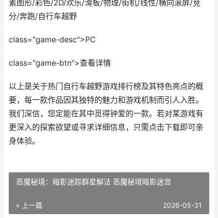
素图形/彩色/2D/欢乐/滑板/物理/街机/线性/横向滚屏/竞
分/奔跑/自行车越野
class="game-desc">PC
class="game-btn">查看详情
以上是关于热门自行车越野游戏排行榜及其特色亮点的概
要，每一款作品因其独特的魅力和游戏机制而引人入胜。
我们深信，您定能在其中觅得钟爱的一款。若对某游戏有
更深入的探索欲望或寻求详细信息，只需点击下载即可亲
身体验。
恶魔秘境：暗影迷踪群星解法 恶魔秘境暗影迷宫
« 上一篇
2026-05-31