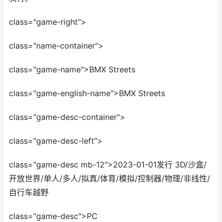
class="game-right">
class="name-container">
class="game-name">BMX Streets
class="game-english-name">BMX Streets
class="game-desc-container">
class="game-desc-left">
class="game-desc mb-12">2023-01-01发行 3D/沙盒/
开放世界/单人/多人/拟真/体育/模拟/控制器/物理/非线性/
自行车越野
class="game-desc">PC