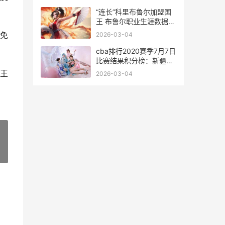
“连长”科里布鲁尔加盟国
王 布鲁尔职业生涯数据统
计<span id="imageplus
免
2026-03-04
cba排行2020赛季7月7日
比赛结果积分榜：新疆胜
率76.3%<span
王
2026-03-04
id="imageplus cba赛季
排名榜
»