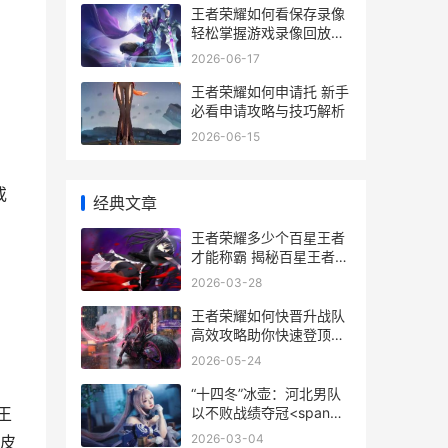
王者荣耀如何看保存录像
轻松掌握游戏录像回放技
巧
2026-06-17
王者荣耀如何申请托 新手
必看申请攻略与技巧解析
2026-06-15
或
经典文章
王者荣耀多少个百星王者
才能称霸 揭秘百星王者背
后的实力与荣耀
2026-03-28
王者荣耀如何快晋升战队
高效攻略助你快速登顶战
队巅峰
2026-05-24
“十四冬”冰壶：河北男队
以不败战绩夺冠<span
王
id="imageplus
2026-03-04
的皮