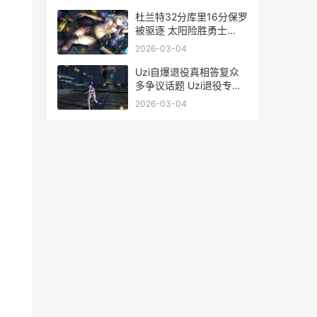
利尼奥去向
杜兰特32分库里16分保罗
被驱逐 太阳险胜勇士
<span id="imageplus 杜
2026-03-04
兰特库里离场
Uzi自爆退役真相答复众
多争议话题 Uzi退役专访
出炉<span
2026-03-04
id="imageplus uzi退役首
秀