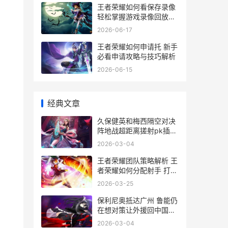
王者荣耀如何看保存录像
轻松掌握游戏录像回放技
巧
2026-06-17
王者荣耀如何申请托 新手
必看申请攻略与技巧解析
2026-06-15
经典文章
久保健英和梅西隔空对决
阵地战超距离搓射pk插花
脚破门<span
2026-03-04
id="imageplus 久保健英
集锦
王者荣耀团队策略解析 王
者荣耀如何分配射手 打造
完美阵容
2026-03-25
保利尼奥抵达广州 鲁能仍
在想对策让外援回中国
<span id="imageplus 保
2026-03-04