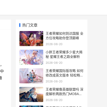
热门文章
王者荣耀如何到达国服 全
方位攻略助你登顶巅峰
2026-06-20
小胖王者荣耀多少星大揭
秘 星耀王者之路全解析
2026-06-20
，
王者荣耀国际版攻略 如何
中
修改成英文版本 轻松畅玩
峰
全球市场
2026-06-20
王者荣耀像英雄联盟吗 深
度解析两款热门MOBA游
戏的相似之处与差异
2026-06-20