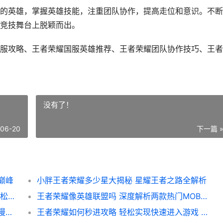
的英雄，掌握英雄技能，注重团队协作，提高走位和意识。不断
竞技舞台上脱颖而出。
服攻略、王者荣耀国服英雄推荐、王者荣耀团队协作技巧、王者
没有了！
-06-20
下一篇 
巅峰
小胖王者荣耀多少星大揭秘 星耀王者之路全解析
王者荣耀国际版攻略 如何修改成英文版本 轻松畅玩全球市场
王者荣耀像英雄联盟吗 深度解析两款热门MOBA游戏的相似之处与差异
王者荣耀如何看漫画全攻略 轻松解锁游戏内漫画阅读新姿势
王者荣耀如何秒进攻略 轻松实现快速进入游戏 告别排队烦恼