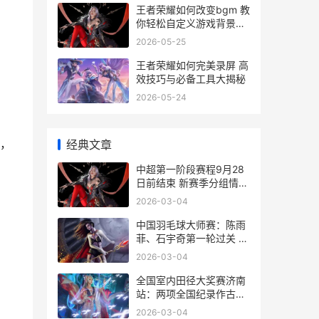
王者荣耀如何改变bgm 教
你轻松自定义游戏背景音
乐攻略
2026-05-25
王者荣耀如何完美录屏 高
效技巧与必备工具大揭秘
2026-05-24
，
经典文章
中超第一阶段赛程9月28
日前结束 新赛季分组情况
出炉<span
2026-03-04
id="imageplus 中超第一
阶段赛程公布
中国羽毛球大师赛：陈雨
菲、石宇奇第一轮过关 李
诗沣“一轮游”<span
2026-03-04
id="imageplus 中国羽毛
球大师赛直播在哪看
全国室内田径大奖赛济南
站：两项全国纪录作古
<span id="imageplus 全
2026-03-04