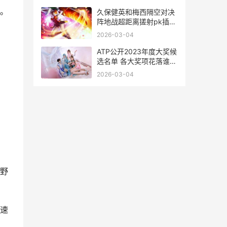
国室内田径大奖赛苏炳添
。
夺冠
久保健英和梅西隔空对决
阵地战超距离搓射pk插花
脚破门<span
2026-03-04
id="imageplus 久保健英
集锦
ATP公开2023年度大奖候
选名单 各大奖项花落谁家
atp年终总决赛举办地
2026-03-04
2021
野
速