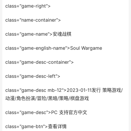
class="game-right">
class="name-container">
class="game-name">安魂战棋
class="game-english-name">Soul Wargame
class="game-desc-container">
class="game-desc-left">
class="game-desc mb-12">2023-01-11发行 策略游戏/
动漫/角色扮演/冒险/黑暗/策略/棋盘游戏
class="game-desc">PC 支持官方中文
class="game-btn">查看详情