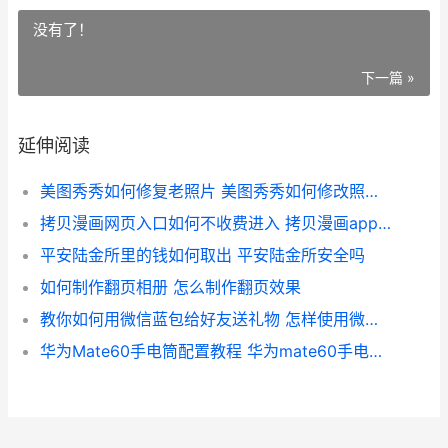
没有了！
下一篇 »
延伸阅读
美图秀秀如何修复老照片 美图秀秀如何修改照片像素和尺寸大小
拷贝漫画网页入口如何不收费进入 拷贝漫画app在哪下
平安陆金所里的钱如何取出 平安陆金所安全吗
如何制作翻页相册 怎么制作翻页效果
教你如何用微信蓝包给好友送礼物 怎样使用微信啊
华为Mate60手电筒配置教程 华为mate60手电筒调亮度