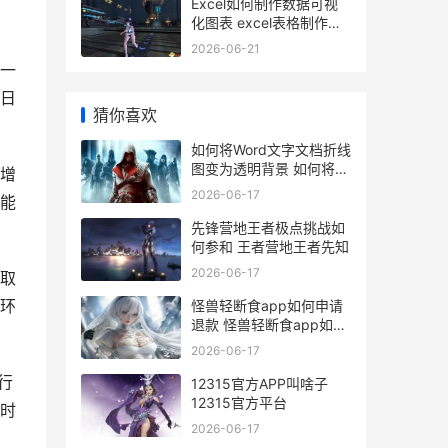
Excel如何制作数据可视
化图表 excel表格制作怎
么弄数字
2026-06-21
一
日
猜你喜欢
如何将Word文字文档折线
图变为透明背景 如何将
增
word文字置于中心
2026-06-17
能
先锋营地王者极点挑战如
何参和 王者营地王者先知
2026-06-17
取
环
怪兽轻断食app如何申请
退款 怪兽轻断食app如何
注册
2026-06-17
行
12315官方APP叫啥子
12315官方平台
时
2026-06-17