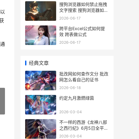
搜狗浏览器如何禁止拖拽
文字搜索 搜狗浏览器如何
以
升级到最新版
2026-06-17
获
跨平台Excel公式如何提
效 跨表做公式
2026-06-17
通
经典文章
批改网如何查作文分 批改
网怎么看自己的证书
2026-06-18
约定九月激燃绿茵
»
2026-03-04
不一样的西游《龙神八部
之西行纪》6月5日全平台
上线 不一样的西游记
2026-03-04