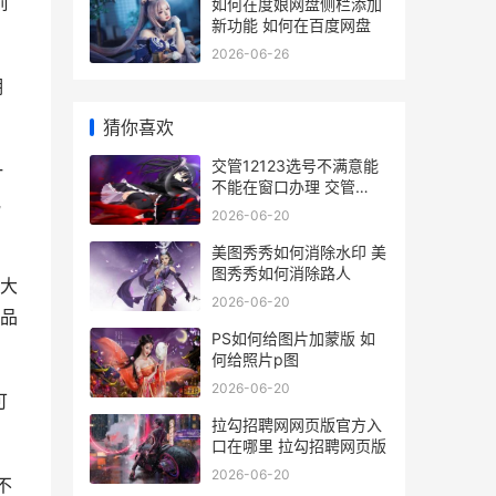
前
如何在度娘网盘侧栏添加
新功能 如何在百度网盘
2026-06-26
期
猜你喜欢
交管12123选号不满意能
一
不能在窗口办理 交管
或
12123选号不满意可以去
2026-06-20
交管所再选吗
美图秀秀如何消除水印 美
图秀秀如何消除路人
大
2026-06-20
品
PS如何给图片加蒙版 如
何给照片p图
2026-06-20
可
拉勾招聘网网页版官方入
口在哪里 拉勾招聘网页版
2026-06-20
不