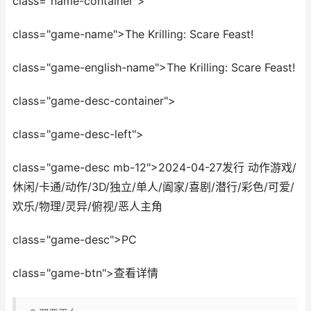
class="name-container">
class="game-name">The Krilling: Scare Feast!
class="game-english-name">The Krilling: Scare Feast!
class="game-desc-container">
class="game-desc-left">
class="game-desc mb-12">2024-04-27发行 动作游戏/
休闲/卡通/动作/3D/独立/单人/阖家/喜剧/潜行/彩色/可爱/
欢乐/物理/灵异/俯视/恶人主角
class="game-desc">PC
class="game-btn">查看详情