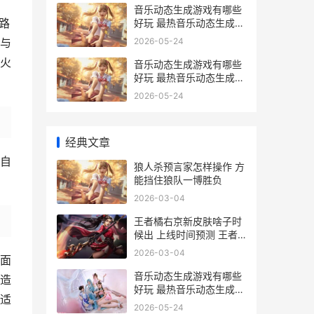
音乐动态生成游戏有哪些
路
好玩 最热音乐动态生成游
戏主推 音乐动态图如何制
2026-05-24
与
作
火
音乐动态生成游戏有哪些
好玩 最热音乐动态生成游
戏主推 音乐动态软件
2026-05-24
经典文章
自
狼人杀预言家怎样操作 方
能挡住狼队一博胜负
2026-03-04
王者橘右京新皮肤啥子时
候出 上线时间预测 王者
橘右京的皮肤
2026-03-04
面
音乐动态生成游戏有哪些
造
好玩 最热音乐动态生成游
适
戏主推 音乐动态制作
2026-05-24