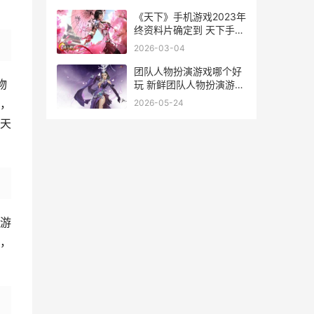
《天下》手机游戏2023年
终资料片确定到 天下手游
官网首页
2026-03-04
团队人物扮演游戏哪个好
物
玩 新鲜团队人物扮演游戏
排行榜前10 团队角色sh
，
2026-05-24
天
游
，