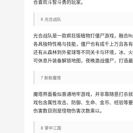
合喜欢斗智斗勇的玩家。
6
光合战队
光合战队是一款疯狂版植物打僵尸游戏，融合Ro
各具独特性格与技能，僵尸也有成千上万且各有
还有从森林到外星球等不同关卡与环境，冰、火
可休息升装备解锁地图，夜晚激战僵尸，打造最
7
新新魔塔
魔塔界面看似普通地牢游戏，并非靠随意打杀就
戏包含属性攻击、防御、生命、金币、经验等要
伤害数目则是怪物伤害次数乘以。
8
掌中三国