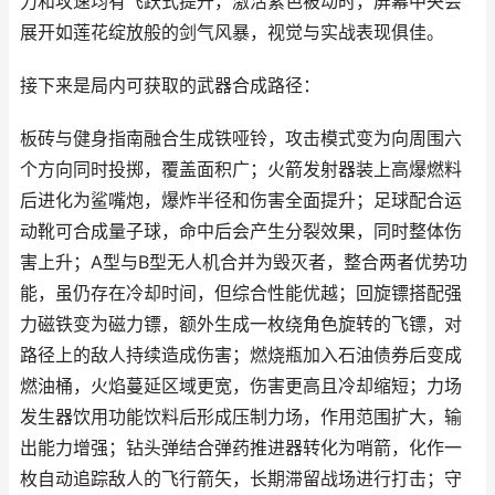
力和攻速均有飞跃式提升，激活紫色被动时，屏幕中央会
展开如莲花绽放般的剑气风暴，视觉与实战表现俱佳。
接下来是局内可获取的武器合成路径：
板砖与健身指南融合生成铁哑铃，攻击模式变为向周围六
个方向同时投掷，覆盖面积广；火箭发射器装上高爆燃料
后进化为鲨嘴炮，爆炸半径和伤害全面提升；足球配合运
动靴可合成量子球，命中后会产生分裂效果，同时整体伤
害上升；A型与B型无人机合并为毁灭者，整合两者优势功
能，虽仍存在冷却时间，但综合性能优越；回旋镖搭配强
力磁铁变为磁力镖，额外生成一枚绕角色旋转的飞镖，对
路径上的敌人持续造成伤害；燃烧瓶加入石油债券后变成
燃油桶，火焰蔓延区域更宽，伤害更高且冷却缩短；力场
发生器饮用功能饮料后形成压制力场，作用范围扩大，输
出能力增强；钻头弹结合弹药推进器转化为哨箭，化作一
枚自动追踪敌人的飞行箭矢，长期滞留战场进行打击；守