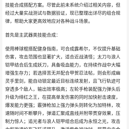
技能合成搭配方案。尽管此前未系统介绍过相关内容，但
经过大量实战测试与数据验证，现已整理出详尽的组合规
律，帮助大家更高效地应对各种战斗场景。
首先是主武器类技能合成：
使用棒球棍搭配健身指南，可合成露希尔，不仅提升基础
伤害，攻击范围也显著扩大，适合近战清怪；太刀与浪人
铠甲结合后生成妖刀，具备吸血能力，在持续作战中大幅
增强生存力；若选择苦无并配合甲贺忍法帖，则会形成幽
灵手里剑，能自动锁定最近目标连续发射，且飞行轨迹可
穿透多个敌人，输出效率极高；左轮手枪装配强力弹头后
升级为绯红之王，在提高单发伤害的同时加快射击速度，
爆发能力更强；霰弹枪加上强力弹头则转化为加特林，攻
速随时间不断攀升，弹道汇聚成直线并附带贯穿效果，压
制力惊人；追光者与浪人铠甲组合后成为永恒之光，攻击