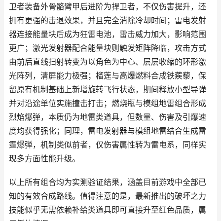
卫者装备外骨骼臂甲后进阶为捍卫者，不仅伤害提升，还
拥有更强的击退效果，并且完全消除冷却时间；雷电发射
器连接能量块后成为狂雷电池，雷击威力加大，影响范围
更广；激光发射器配合能量块则触发矩阵降临，攻击方式
由前后直线扫射转变为以角色为中心、层层收缩的环形激
光阵列，清屏能力极强；榴莲与高爆燃料合成铁蒺藜，保
留原有机制基础上新增旋转飞行状态，期间释放小型导弹
并对沿途单位实施撞击打击；燃烧瓶与模组地雷组合形成
烈焰爆弹，本质仍为地雷类道具，但数量、伤害及引爆速
度均获得强化；同理，雷电发射器与模组地雷结合生成雷
霆爆弹，机制类似前者，仅伤害属性转为雷电系，同样实
现多方面性能升级。
以上所有组合均为实测验证结果，涵盖目前游戏中全部已
知的有效合成路线。值得注意的是，最新推出的破坏之力
技能似乎无需依赖补给类道具即可直接升至红色品质，属