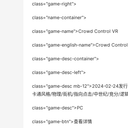
class="game-right">
class="name-container">
class="game-name">Crowd Control VR
class="game-english-name">Crowd Control
class="game-desc-container">
class="game-desc-left">
class="game-desc mb-12">2024-0
卡通风格/物理/街机/指向点击/中世纪/竞分/逻辑
class="game-desc">PC
class="game-btn">查看详情