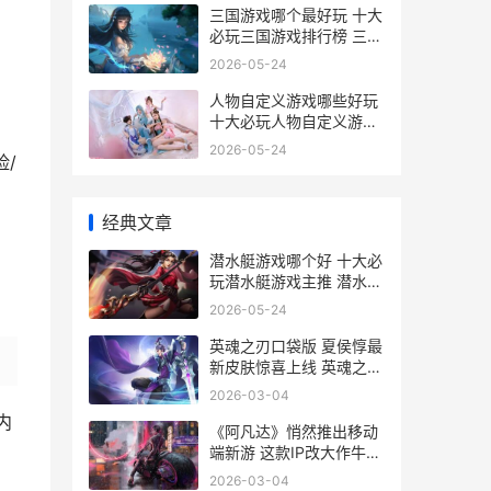
三国游戏哪个最好玩 十大
必玩三国游戏排行榜 三国
游戏推荐
2026-05-24
人物自定义游戏哪些好玩
十大必玩人物自定义游戏
主推 可以自定义人设的游
2026-05-24
险/
戏
经典文章
潜水艇游戏哪个好 十大必
玩潜水艇游戏主推 潜水艇
游戏哪个好玩
2026-05-24
英魂之刃口袋版 夏侯惇最
新皮肤惊喜上线 英魂之刃
口袋版国际服
2026-03-04
内
《阿凡达》悄然推出移动
端新游 这款IP改大作牛逼
在哪里 阿凡达说的啥
2026-03-04