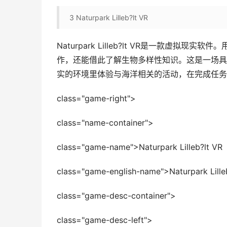
3
Naturpark Lilleb?lt VR
Naturpark Lilleb?lt VR是一款
作，还能借此了解生物多样性知识。这是一场具
实的环境里体验与海洋相关的活动，在完成任务
class="game-right">
class="name-container">
class="game-name">Naturpark Lilleb?lt VR
class="game-english-name">Naturpark Lille
class="game-desc-container">
class="game-desc-left">