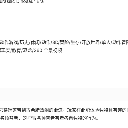
urassic Dinosaur Era
2-01发行 动作游戏/历史/休闲/动作/3D/冒险/生存/开放世界/单人/动作冒
现实/教育/恐龙/360 全景视频
险软件。它将玩家带到古希腊热闹的街道。玩家在此能体验独特且有趣的
名顶替者，这些冒名顶替者有着各自独特的行为。