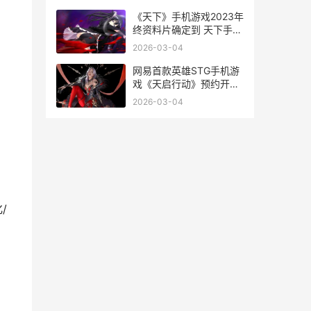
《天下》手机游戏2023年
终资料片确定到 天下手游
官网首页
2026-03-04
网易首款英雄STG手机游
戏《天启行动》预约开始
网易新moba
2026-03-04
/