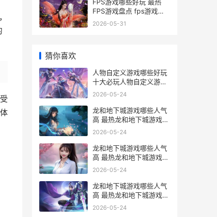
FPS游戏哪些好玩 最热
FPS游戏盘点 fps游戏盘
，
点
2026-05-31
的
猜你喜欢
人物自定义游戏哪些好玩
十大必玩人物自定义游戏
主推 可以自定义人物性格
2026-05-24
备受
的游戏
龙和地下城游戏哪些人气
体
高 最热龙和地下城游戏排
行榜前10 龙与地下城是什
2026-05-24
么
龙和地下城游戏哪些人气
高 最热龙和地下城游戏排
行榜前10 龙与地下城规则
2026-05-24
的手游
龙和地下城游戏哪些人气
高 最热龙和地下城游戏排
行榜前10 龙与地下城的龙
2026-05-24