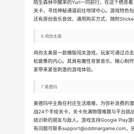
陌生森林中醒来的Yuri一同前行，在这个栖息
关卡，寻找神秘通道前往地球中心。游戏特色包括精
还有原创音乐音效、通用购买方式、随附Sticke
6
鸡你太美
鸡你太美是一款横版闯关游戏，玩家可通过点击
松疲惫的内心。其具有魔性背景音乐、精心制作
家带来紧张刺激的游戏体验。
7
奥德玛
奥德玛中主角在村庄生活艰难，为弥补浪费的潜
战24个手绘关卡，关卡充满物理难题与平台挑
结识新的朋友与敌人。游戏支持Google Pl
有问题可联系support@oddmargame.c