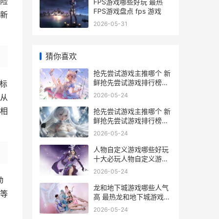
险
FPS游戏哪些好玩 最热
FPS游戏盘点 fps 游戏
新
2026-05-31
猜你喜欢
抢先尝试游戏主推哪个 新
鲜抢先尝试游戏排行榜前
标
10 抢先尝鲜什么意思
2026-05-24
从
相
抢先尝试游戏主推哪个 新
鲜抢先尝试游戏排行榜前
10 抢先体验游戏怎么玩
2026-05-24
人物自定义游戏哪些好玩
十大必玩人物自定义游戏
主推 可以自定义人物性格
2026-05-24
的游戏
动
龙和地下城游戏哪些人气
等
高 最热龙和地下城游戏排
行榜前10 龙与地下城是什
。
2026-05-24
么