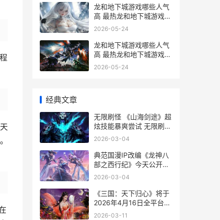
龙和地下城游戏哪些人气
高 最热龙和地下城游戏排
行榜前10 龙与地下城规则
2026-05-24
的手游
龙和地下城游戏哪些人气
高 最热龙和地下城游戏排
过程
行榜前10 龙与地下城的龙
2026-05-24
经典文章
无限刷怪 《山海剑途》超
炫技能暴爽尝试 无限刷怪
天
手游
2026-03-04
。
典范国漫IP改编《龙神八
部之西行纪》今天公开测
试 典范国漫ip改编方案
2026-03-04
《三国：天下归心》将于
2026年4月16日全平台
在
PC、安卓、i0S同步上线
2026-03-11