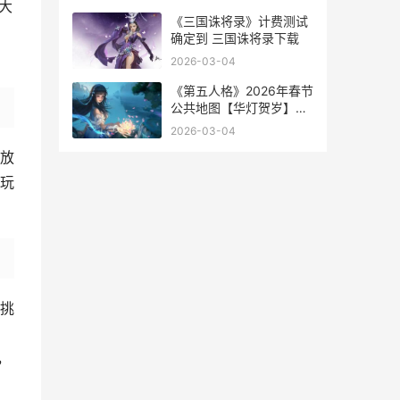
三国天下归心配将攻略
大
《三国诛将录》计费测试
，
确定到 三国诛将录下载
2026-03-04
《第五人格》2026年春节
公共地图【华灯贺岁】马
上上线，海量福利等待领
2026-03-04
取! 第五人格2026年兑换
放
码
玩
挑
，
，