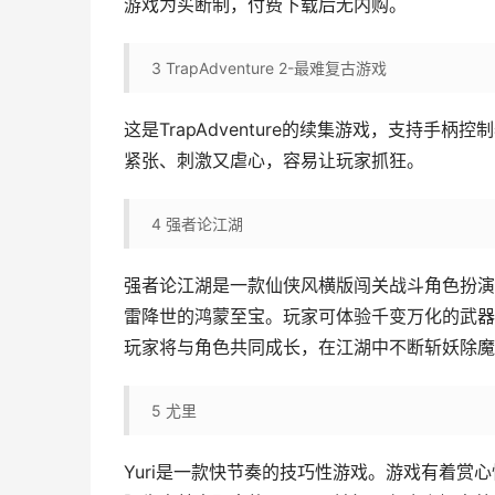
游戏为买断制，付费下载后无内购。
3
TrapAdventure 2-最难复古游戏
这是TrapAdventure的续集游戏，支持
紧张、刺激又虐心，容易让玩家抓狂。
4
强者论江湖
强者论江湖是一款仙侠风横版闯关战斗角色扮演
雷降世的鸿蒙至宝。玩家可体验千变万化的武器
玩家将与角色共同成长，在江湖中不断斩妖除魔
5
尤里
Yuri是一款快节奏的技巧性游戏。游戏有着