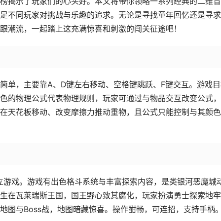
榜揭示了玩家们的心头好。本文将带你领略一系列经典的二维冒
足不同玩家对挑战与乐趣的追求。无论是寻找童年回忆还是寻求
跟潮流，一起踏上这充满惊喜和刺激的闯关征途吧！
简单，主要靠A、D键左右移动、空格键跳跃、F键交互。游戏目
色的物理公式代表物理规则，玩家可通过与物品交互改变公式，
在天花板移动、改变摩擦力推动重物，且公式只能控制与其颜色
最佳独立游戏。游戏有出色格斗系统与丰富探索内容，是类银河恶魔城
生在瓦莱瑞斯王国，国王野心致其腐化，玩家扮演勇士探索地牢
地图与Boss战，地图暗藏惊喜。操作酣畅，可连招，支持手柄