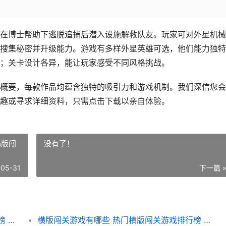
在博士帮助下逃脱追捕后潜入设施解救队友。玩家可对外星机械
搜集秘密并升级能力。游戏有多样外星英雄可选，他们能力独特
；关卡设计各异，能让玩家感受不同风格挑战。
概要，每款作品均蕴含独特的吸引力和游戏机制。我们深信您会
趣或寻求详细资料，只需点击下载以亲自体验。
横版闯
没有了！
-05-31
下一篇 
横版闯关游戏有哪些 热门横版闯关游戏排行榜 横版闯关游戏有哪些
横版闯关游戏有哪些 热门横版闯关游戏排行榜 横版闯关游戏推荐