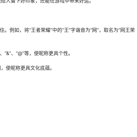
仅能给人留下好印象，还能在游戏中带来好运。
住。例如，将“王者荣耀”中的“王”字谐音为“网”，取名为“网王荣
、“&”、“@”等，使昵称更具个性。
词，使昵称更具文化底蕴。