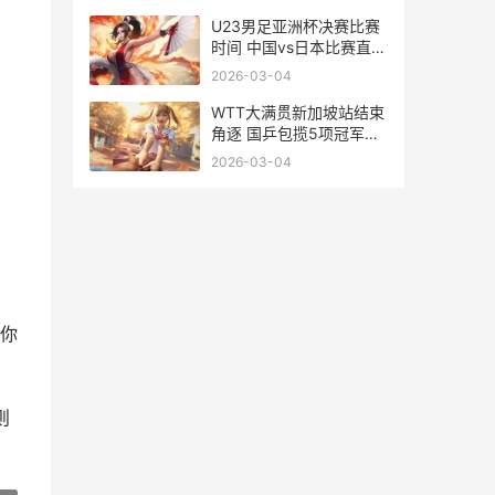
星赛南方主教练
U23男足亚洲杯决赛比赛
时间 中国vs日本比赛直播
时间<span
2026-03-04
id="imageplus 国足比赛
u23
WTT大满贯新加坡站结束
角逐 国乒包揽5项冠军
<span id="imageplus
2026-03-04
WTT大满贯新加坡直播
你
。
则