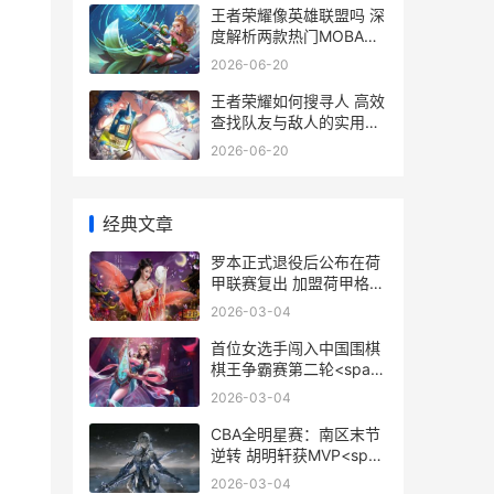
王者荣耀像英雄联盟吗 深
度解析两款热门MOBA游
戏的相似之处与差异
2026-06-20
王者荣耀如何搜寻人 高效
查找队友与敌人的实用攻
略
2026-06-20
经典文章
罗本正式退役后公布在荷
甲联赛复出 加盟荷甲格罗
宁根 <span
2026-03-04
id="imageplus 罗本什么
时候退出国家队
首位女选手闯入中国围棋
棋王争霸赛第二轮<span
id="imageplus 第一个女
2026-03-04
子竞走冠军
CBA全明星赛：南区末节
逆转 胡明轩获MVP<span
id="imageplus cba全明
2026-03-04