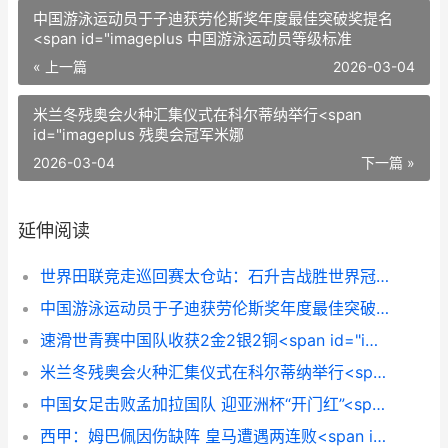
中国游泳运动员于子迪获劳伦斯奖年度最佳突破奖提名
<span id="imageplus 中国游泳运动员等级标准
« 上一篇
2026-03-04
米兰冬残奥会火种汇集仪式在科尔蒂纳举行<span
id="imageplus 残奥会冠军米娜
2026-03-04
下一篇 »
延伸阅读
世界田联竞走巡回赛太仓站：石升吉战胜世界冠军夺冠<span id="imageplus 世界田联赛
中国游泳运动员于子迪获劳伦斯奖年度最佳突破奖提名<span id="imageplus 中国游泳运动员等级标准
速滑世青赛中国队收获2金2银2铜<span id="imageplus 速滑冠军赛
米兰冬残奥会火种汇集仪式在科尔蒂纳举行<span id="imageplus 残奥会冠军米娜
中国女足击败孟加拉国队 迎亚洲杯“开门红”<span id="imageplus 中国女足遭遇生死战
西甲：姆巴佩因伤缺阵 皇马遭遇两连败<span id="imageplus 姆巴佩效力俱乐部