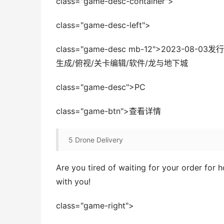
class="game-desc-container">
class="game-desc-left">
class="game-desc mb-12">2023-0
生成/俯视/关卡编辑/软件/龙与地下城
class="game-desc">PC
class="game-btn">查看详情
5
Drone Delivery
Are you tired of waiting for your order for ho
with you!
class="game-right">