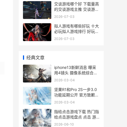
交谈游戏哪个好 下载量高
的交谈游戏主推 交谈游戏
哪个好一点
2026-07-03
拟人游戏有哪些好玩 十大
必玩拟人游戏排行 好玩的
拟人化游戏
2026-07-03
经典文章
iphone13新鲜消息 曝采
用4镜头 摄像系统综合更
新<span id="imageplus
2026-03-04
iphone13信息
坚果R1和Pro 2S一步3.0
功能延期公开 官方致歉
<span id="imageplus 坚
2026-03-04
果r1和pro3
指给点击游戏下载 热门指
给点击游戏盘点 点击 游
戏
2026-06-10