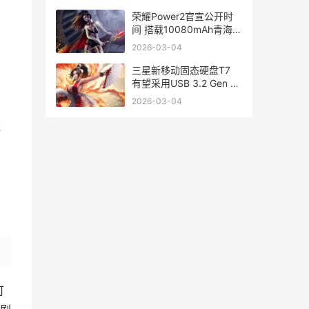
荣耀Power2官宣公开时
间 搭载10080mAh青海湖
电池<span
2026-03-04
id="imageplus 荣耀2百
度百科
三星新移动固态硬盘T7
有望采用USB 3.2 Gen 2
接口<span
2026-03-04
id="imageplus 三星新移
动固态怎么设置
龙
可