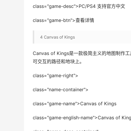
class="game-desc">PC/PS4 支持官方中文
class="game-btn">查看详情
4
Canvas of Kings
Canvas of Kings是一款极简主义的地
可交互的路径和地块上。
class="game-right">
class="name-container">
class="game-name">Canvas of Kings
class="game-english-name">Canvas of Kin