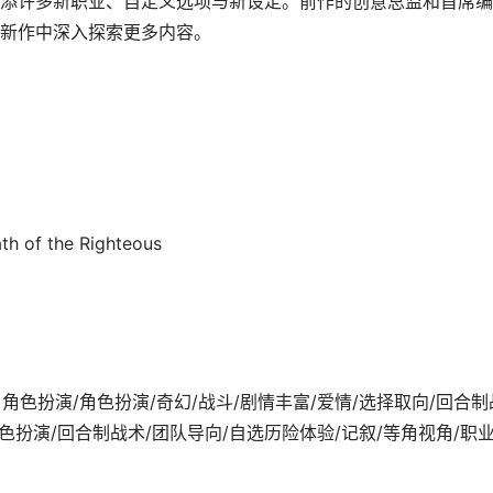
添许多新职业、自定义选项与新设定。前作的创意总监和首席编
新作中深入探索更多内容。
th of the Righteous
09-02发行 角色扮演/角色扮演/奇幻/战斗/剧情丰富/爱情/选择取向/回合
角色扮演/回合制战术/团队导向/自选历险体验/记叙/等角视角/职