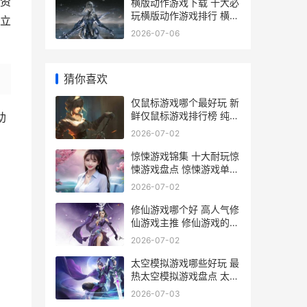
资
横版动作游戏下载 十大必
玩横版动作游戏排行 横版
。立
动作小游戏
2026-07-06
猜你喜欢
仅鼠标游戏哪个最好玩 新
鲜仅鼠标游戏排行榜 纯鼠
助
标操作的游戏
2026-07-02
惊悚游戏锦集 十大耐玩惊
悚游戏盘点 惊悚游戏单机
游戏
2026-07-02
修仙游戏哪个好 高人气修
仙游戏主推 修仙游戏的排
行榜
2026-07-02
太空模拟游戏哪些好玩 最
热太空模拟游戏盘点 太空
模拟游戏哪年出的
2026-07-03