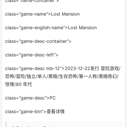
class="name-container">
class="game-name">Lost Mansion
class="game-english-name">Lost Mansion
class="game-desc-container">
class="game-desc-left">
class="game-desc mb-12">2023-12-22发行 冒险游戏/
恐怖/冒险/独立/单人/黑暗/生存恐怖/第一人称/黑暗奇幻/
惊悚/80 年代
class="game-desc">PC
class="game-btn">查看详情