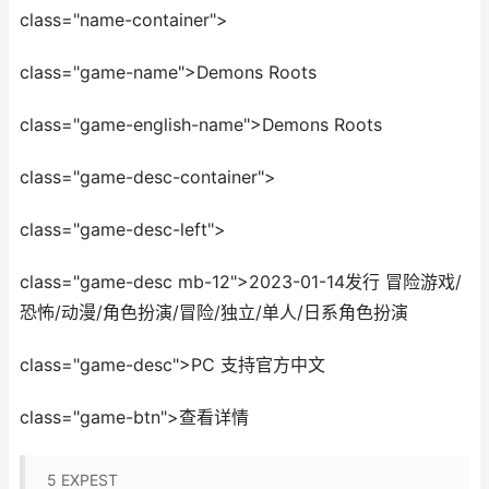
class="name-container">
class="game-name">Demons Roots
class="game-english-name">Demons Roots
class="game-desc-container">
class="game-desc-left">
class="game-desc mb-12">2023-01-14发行 冒险游戏/
恐怖/动漫/角色扮演/冒险/独立/单人/日系角色扮演
class="game-desc">PC 支持官方中文
class="game-btn">查看详情
5
EXPEST