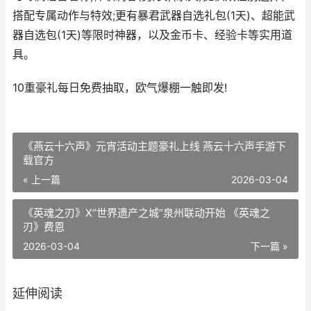
搭配专属动作与特效;更有暴君武器自选礼包(1天)、超能武
器自选包(1天)等限时神器，以及金币卡、经验卡等实用道
具。
10重豪礼每日免费抽取，欧气爆棚一触即发!
《燕云十六声》元宵活动主题豪礼上线 燕云十六声手游下
载官方
« 上一篇
2026-03-04
《英魂之刃》X“世界遗产之城”泉州联动开始 《英魂之
刃》费恩
2026-03-04
下一篇 »
延伸阅读