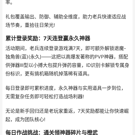
率。
礼包覆盖输出、防御、辅助全维度，助力老兵快速适应战
场节奏，重拾往日荣光!
累计登录奖励：7天连登赢永久神器
活动期间，老兵连续登录游戏满7天，即可额外解锁退魔-
独角兽(蓝)(永久)——这把以高爆发著称的PVP神器，搭配
供弹器III型以小搏大包提升弹药容量，ID识别卡解锁专属身
份标识，更有搞机箱随机掉落稀有道具。
每日登录即可累积进度，永久神器与实用道具一步到位，
无需复杂任务即可轻松打造战场利器!
无论是新手回归还是老玩家重返，7天奖励都能让你快速崛
起，成为团队核心!
每日作战挑战：通关领神器碎片与橙武