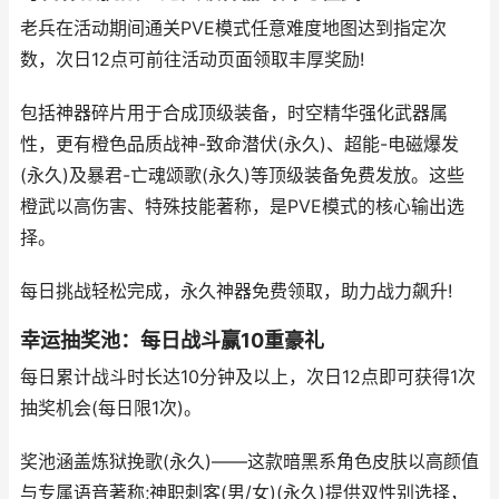
老兵在活动期间通关PVE模式任意难度地图达到指定次
数，次日12点可前往活动页面领取丰厚奖励!
包括神器碎片用于合成顶级装备，时空精华强化武器属
性，更有橙色品质战神-致命潜伏(永久)、超能-电磁爆发
(永久)及暴君-亡魂颂歌(永久)等顶级装备免费发放。这些
橙武以高伤害、特殊技能著称，是PVE模式的核心输出选
择。
每日挑战轻松完成，永久神器免费领取，助力战力飙升!
幸运抽奖池：每日战斗赢10重豪礼
每日累计战斗时长达10分钟及以上，次日12点即可获得1次
抽奖机会(每日限1次)。
奖池涵盖炼狱挽歌(永久)——这款暗黑系角色皮肤以高颜值
与专属语音著称;神职刺客(男/女)(永久)提供双性别选择，