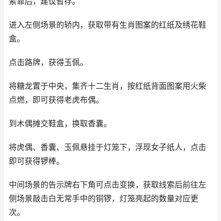
索靠后，建议暂存。
进入左侧场景的轿内，获取带有生肖图案的红纸及绣花鞋
盒。
点击路牌，获得玉佩。
将糖龙置于中央，集齐十二生肖，按红纸背面图案用火柴
点燃，即可获得老虎布偶。
到木偶摊交鞋盒，换取香囊。
将虎偶、香囊、玉佩悬挂于灯笼下，浮现女子纸人，点击
即可获得锣棒。
中间场景的告示牌右下角可点击变换，获取线索后前往左
侧场景敲击白无常手中的铜锣，灯笼亮起的数量对应更
次。