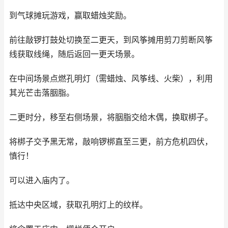
到气球摊玩游戏，赢取蜡烛奖励。
前往敲锣打鼓处切换至二更天，到风筝摊用剪刀剪断风筝
线获取线绳，随后返回一更天场景。
在中间场景点燃孔明灯（需蜡烛、风筝线、火柴），利用
其光芒击落胭脂。
二更时分，移至右侧场景，将胭脂交给木偶，换取梆子。
将梆子交予黑无常，敲响锣梆直至三更，前方危机四伏，
慎行！
可以进入庙内了。
抵达中央区域，获取孔明灯上的纹样。