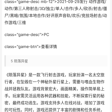
class="game-desc mb-12">2021-09-29发行 动作游戏/
动作/第三人称射击/3D/独立/单人/合作/多人/砍杀/射击/僵
尸/黑暗/氛围/本地合作/好评原声音轨/欢乐/竞技场射击/动
作游戏/三维
class="game-desc">PC
class="game-btn">查看详情
5
陨落异星
《陨落异星》是一款飞行射击游戏，玩家扮演一名太空旅
行者，在坠毁在一个神秘外星行星上，需要与嗜血生物作
战并拯救队友。游戏背景宏大，画面精美，操作简单易上
手。玩家需灵活运用各种武器和技能，不断探索行星的秘
密，最终成功逃生。游戏支持多人在线对战，增加了游戏
的可玩性。同时，游戏还提供了丰富的剧情和任务系统，