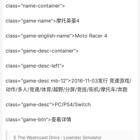
class="name-container">
class="game-name">摩托英豪4
class="game-english-name">Moto Racer 4
class="game-desc-container">
class="game-desc-left">
class="game-desc mb-12">2016-11-03发行 竞速游戏/
动作/多人/竞速/体育/越野/分屏/竞技/街机/摩托车/奔跑
class="game-desc">PC/PS4/Switch
class="game-btn">查看详情
5
The Westcoast Drive : Lowrider Simulator