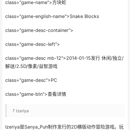
class="game-name">方块蛇
class="game-english-name">Snake Blocks
class="game-desc-container">
class="game-desc-left">
class="game-desc mb-12">2014-01-15发行 休闲/独立/
解谜/2.5D/像素/益智游戏
class="game-desc">PC
class="game-btn">查看详情
7
Izeriya
Izeriya是Sanya_Puh制作发行的2D横版动作冒险游戏。玩