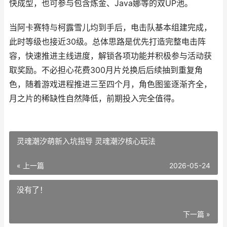
快成型，也可参与包含炼金、Java娜等的双UP池。
当阿卡赛特与柯露雪儿均到手后，电击队基本组建完成，
此时等级也接近30级。总体思路是优先打造完整电击阵
容，快速推进主线进度，解锁各项功能并积极参与活动获
取奖励。不必担心花费300月片兑换后后续抽到重复角
色，随着游戏进程推进三至四个月，角色图鉴逐渐齐全，
月之片的稀缺性自然降低，前期投入完全值得。
灵魂潮汐萌新入坑指导 灵魂潮汐核心玩法
« 上一篇
2026-05-24
没有了！
下一篇 »