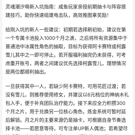
灵魂潮汐萌新入坑指南：咸鱼玩家亲授前期抽卡与阵容搭
建技巧，助你快速组建电击队，高效推图拿奖励！
给刚入坑的新人一些建议：初期若选择刷初始，建议在第
一个专属卡池投入1000个月之滴，之后将所有资源集中于
普通池中冰属性角色的抽取，目标为获得阿卡赛特或柯露
雪儿其中之一即可停止。若开服福利抽完仍未获得，可考
虑重开账号，两者之间建议优先选择柯露雪儿，理想情况
是两位都顺利抽出。
一旦获得其中一人，若缺少阿卡赛特，可用花匠过渡；若
没有雪儿，则推荐使用修女，并建议以6元档位的神纳木礼
包入手，便于补充团队治疗能力。接下来应全力积攒300
个月之片，用于兑换另一位核心角色，炼金系统可暂时延
后解锁。月之片的主要来源仍是抽卡，可根据自身节奏选
择卡池——若愿意等待，可专注单UP新人偶池；若希望尽